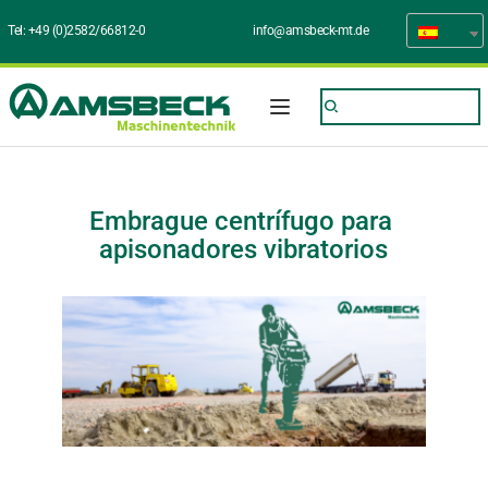
Tel: 
+49 (0)2582/66812-0
info@amsbeck-mt.de
Embrague centrífugo para 
apisonadores vibratorios