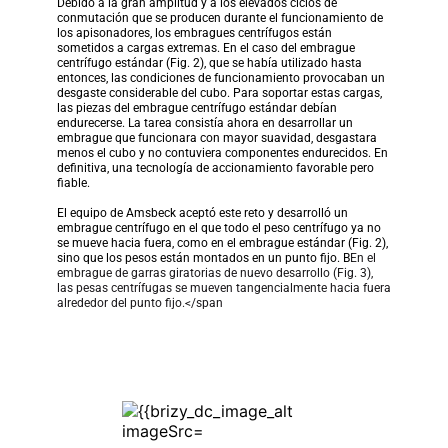
Debido a la gran amplitud y a los elevados ciclos de 
conmutación que se producen durante el funcionamiento de 
los apisonadores, los embragues centrífugos están 
sometidos a cargas extremas. En el caso del embrague 
centrífugo estándar (Fig. 2), que se había utilizado hasta 
entonces, las condiciones de funcionamiento provocaban un 
desgaste considerable del cubo. Para soportar estas cargas, 
las piezas del embrague centrífugo estándar debían 
endurecerse. La tarea consistía ahora en desarrollar un 
embrague que funcionara con mayor suavidad, desgastara 
menos el cubo y no contuviera componentes endurecidos. En 
definitiva, una tecnología de accionamiento favorable pero 
fiable.
El equipo de Amsbeck aceptó este reto y desarrolló un 
embrague centrífugo en el que todo el peso centrífugo ya no 
se mueve hacia fuera, como en el embrague estándar (Fig. 2), 
sino que los pesos están montados en un punto fijo. B
En el 
embrague de garras giratorias de nuevo desarrollo (Fig. 3), 
las pesas centrífugas se mueven tangencialmente hacia fuera 
alrededor del punto fijo.</span