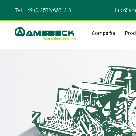
Tel: 
+49 (0)2582/66812-0
info@am
Compañía
Prod