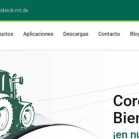
sbeck-mt.de
uctos
Aplicaciones
Descargas
Contacto
Blo
Cor
Bie
¡en n