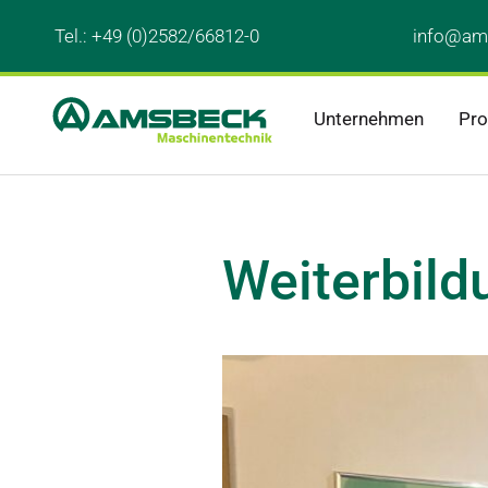
Tel.: 
+49 (0)2582/66812-0
info@am
Unternehmen
Pro
Weiterbild