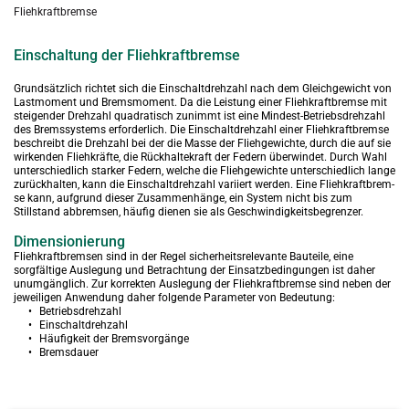
Fliehkraftbremse
Einschaltung der Fliehkraftbremse
Grundsätzlich richtet sich die Einschaltdrehzahl nach dem Gleichgewicht von 
Lastmoment und Bremsmoment. Da die Leistung einer Fliehkraft­bremse mit 
steigender Drehzahl quadratisch zunimmt ist eine Min­dest-Betriebsdrehzahl 
des Bremssystems erforderlich. Die Einschaltdrehzahl einer Fliehkraftbremse 
beschreibt die Drehzahl bei der die Masse der Fliehgewichte, durch die auf sie 
wirkenden Fliehkräfte, die Rückhaltekraft der Federn überwindet. Durch Wahl 
unterschiedlich starker Federn, welche die Fliehgewichte unterschiedlich lange 
zurück­halten, kann die Einschaltdrehzahl variiert werden. Eine Fliehkraftbrem­
se kann, aufgrund dieser Zusammenhänge, ein System nicht bis zum 
Stillstand abbremsen, häufig dienen sie als Geschwindigkeitsbegrenzer.
Dimensionierung
Fliehkraftbremsen sind in der Regel sicherheitsrelevante Bauteile, eine 
sorgfältige Auslegung und Betrachtung der Einsatzbedingungen ist daher 
unumgänglich. Zur korrekten Auslegung der Fliehkraftbremse sind neben der 
jeweiligen Anwendung daher folgende Parameter von Bedeutung:
Betriebsdrehzahl
Einschaltdrehzahl
Häufigkeit der Bremsvorgänge
Bremsdauer