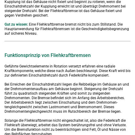
Kupplung ist das Gehäuse nicht fixiert und beginnt zu rotieren, wenn die 
Einschaltdrehzahl der Kupplung erreicht ist und überträgt Drehmoment bei 
steigender Drehzahl. Bei der Fliehkraftbremse ist das Gehäuse fixiert und 
gegen Verdrehen gesichert.
Gut zu wissen:
Eine Fliehkraftbremse bremst nicht bis zum Stillstand. Die 
Hauptanwendung für Fliehkraftbremsen ist die Geschwindigkeitsbegrenzung 
auf sicheres Niveau.
Funktionsprinzip von Fliehkraftbremsen
Geführte Gewichtselemente in Rotation versetzt erfahren eine radiale 
Kraftkomponente, welche diese nach Außen beschleunigt. Diese Kraft wird bis 
zur definierten Einschaltdrehzahl durch Federkräfte kompensiert.
Bei Erreichen der Einschaltdrehzahl liegen die Reibbeläge im Gehäuse an und 
der Drehmomentenaufbau am Gehäuse beginnt. Steigerung der Drehzahl 
führt zu quadratisch steigenden Kräften und somit zu steigenden 
Drehmomenten. Die Bremse befindet sich im Anfang des Arbeitsbereiches. 
Der Arbeitsbereich liegt zwischen Einschaltung und dem Drehmomen­
tengleichgewicht zwischen Lastmoment und Bremsmoment. Dieses 
Drehmomentengleichgewicht muss im Rutschbereich der Bremse liegen.
Solange die Fliehkraftbremse nicht eingeschaltet ist, also die Federkraft die 
Fliehkraft überwiegt, arbeitet das System be­rührungsfrei und ohne Verluste. 
Um die Bremsfunktion nicht zu beeinträchtigen sind Fett, Öl und Nässe von 
den Reibflächen fernzuhalten.