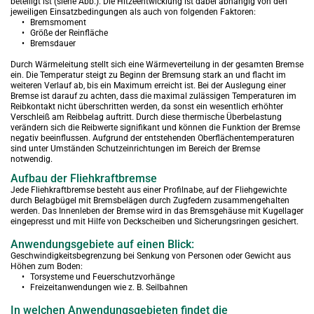
beteiligt ist (siehe Abb.). Die Hitzeentwicklung ist dabei abhängig von den 
jeweiligen Einsatzbedingungen als auch von folgenden Faktoren:
Bremsmoment
Größe der Reinfläche
Bremsdauer
Durch Wärmeleitung stellt sich eine Wärmeverteilung in der gesamten Bremse 
ein. Die Temperatur steigt zu Beginn der Bremsung stark an und flacht im 
weiteren Verlauf ab, bis ein Maximum erreicht ist. Bei der Auslegung einer 
Bremse ist darauf zu achten, dass die maximal zulässigen Tempe­raturen im 
Reibkontakt nicht überschritten werden, da sonst ein wesent­lich erhöhter 
Verschleiß am Reibbelag auftritt. Durch diese thermische Überbelastung 
verändern sich die Reibwerte signifikant und können die Funktion der Bremse 
negativ beeinflussen. Aufgrund der entstehenden Oberflächentemperaturen 
sind unter Umständen Schutzeinrichtungen im Bereich der Bremse 
notwendig.
Aufbau der Fliehkraftbremse
Jede Fliehkraftbremse besteht aus einer Profilnabe, auf der Fliehgewichte 
durch Belagbügel mit Bremsbelägen durch Zugfedern zusammengehalten 
werden. Das Innenleben der Bremse wird in das Bremsgehäuse mit Kugellager 
eingepresst und mit Hilfe von Deckscheiben und Sicherungsringen gesichert.
Anwendungsgebiete auf einen Blick:
Geschwindigkeitsbegrenzung bei Senkung von Personen oder Gewicht aus 
Höhen zum Boden:
Torsysteme und Feuerschutzvorhänge
Freizeitanwendungen wie z. B. Seilbahnen
In welchen Anwendungsgebieten findet die 