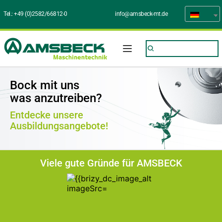
Tel.: 
+49 (0)2582/66812-0
info@amsbeck-mt.de
Bock mit uns
was anzutreiben?
Entdecke unsere 
Ausbildungsangebote!
Viele gute Gründe für AMSBECK